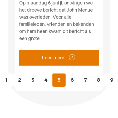
Op maandag 6 juni jl. ontvingen we
het droeve bericht dat John Menue
was overleden. Voor alle
familieleden, vrienden en bekenden
om hem heen kwam dit bericht als
een grote…
Lees meer
1
2
3
4
5
6
7
8
9